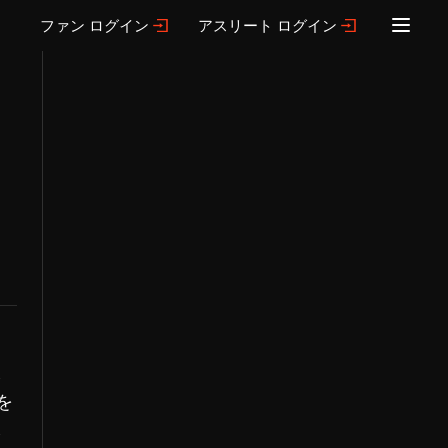
ファン ログイン
アスリート ログイン
ま
を
学