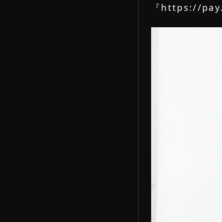
『
https://pa
FANS
HOME
ホーム
RESIST
新規登録
LOGIN
ログイン
ATHELETES
アスリート一覧
NEWS
新着ニュース
DETAIL
詳細内容確認