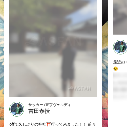
最近の
😮‍💨
サッカー /東京ヴェルディ
吉田泰授
offで久しぶりの神社⛩️行って来ました！！ 前々