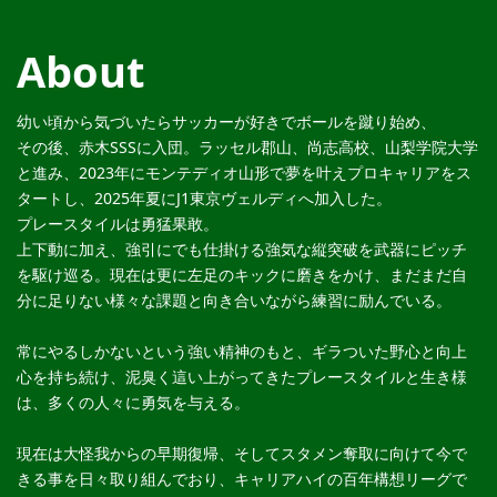
About
幼い頃から気づいたらサッカーが好きでボールを蹴り始め、
その後、赤木SSSに入団。ラッセル郡山、尚志高校、山梨学院大学
と進み、2023年にモンテディオ山形で夢を叶えプロキャリアをス
タートし、2025年夏にJ1東京ヴェルディへ加入した。
プレースタイルは勇猛果敢。
上下動に加え、強引にでも仕掛ける強気な縦突破を武器にピッチ
を駆け巡る。現在は更に左足のキックに磨きをかけ、まだまだ自
分に足りない様々な課題と向き合いながら練習に励んでいる。
常にやるしかないという強い精神のもと、ギラついた野心と向上
心を持ち続け、泥臭く這い上がってきたプレースタイルと生き様
は、多くの人々に勇気を与える。
現在は大怪我からの早期復帰、そしてスタメン奪取に向けて今で
きる事を日々取り組んでおり、キャリアハイの百年構想リーグで