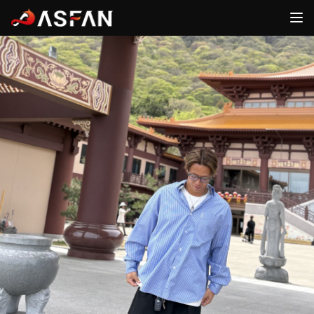
ファン
アスリート
ログイン
ログイン
FANS
ATHLETES
ASFAN
ホーム
新規登録
運営会社
ログイン
新規登録
お問合せ
ログイン
詳細内容確認
アスリート一覧
新着ニュース