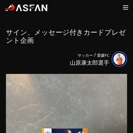
ファン
アスリート
サイン、メッセージ付きカードプレゼ
ログイン
ログイン
ント企画
FANS
ATHLETES
ASFAN
/
サッカー
愛媛FC
山原康太郎選手
ホーム
新規登録
運営会社
ログイン
新規登録
お問合せ
ログイン
詳細内容確認
アスリート一覧
新着ニュース