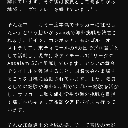
離れています。その後は教員として働きながら
詳細内容確認
地域リーグでプレーを続けていました。
そんな中、「もう一度本気でサッカーに挑戦し
たい」という想いから25歳で海外挑戦を決意さ
れます。ドイツ、カンボジア、モンゴル、オー
ストラリア、東ティモールの5カ国でプロ選手と
して活動し、現在は東ティモール1部リーグの
Assalam SCに所属しています。アジアの舞台
でタイトルを獲得すること、国際大会へ出場す
ることを目標に活動されています。また、教員
としての経験や海外5カ国でのプレー経験を活か
し、サッカーに取り組む学生や海外挑戦を目指
す選手へのキャリア相談やアドバイスも行って
います。
そんな加藤選手の挑戦の姿、そして普段の素顔