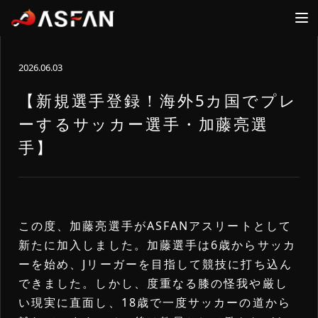
2026.06.03
ファン
アスリート
ログイン
ログイン
【新規選手登録！海外5カ国でプレ
ーするサッカー選手・加藤亮選
FANS
ATHLETES
ASFAN
手】
ホーム
新規登録
運営会社
ログイン
新規登録
お問合せ
この度、加藤亮選手がASFANアスリートとして
ログイン
詳細内容確認
新たに加入しました。加藤選手は6歳からサッカ
アスリート一覧
ーを始め、Jリーガーを目指して競技に打ち込ん
できました。しかし、度重なる膝の怪我や厳し
新着ニュース
い現実に直面し、18歳で一度サッカーの道から