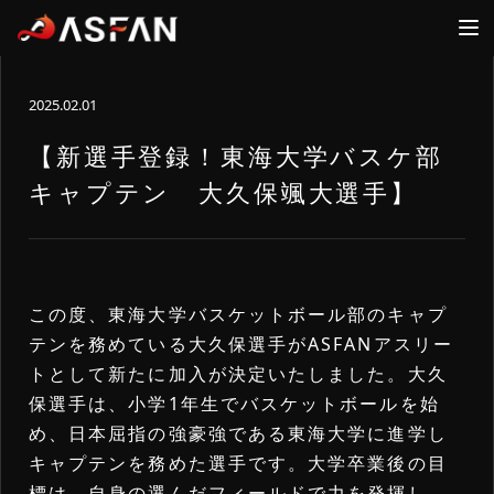
2025.02.01
ファン
アスリート
ログイン
ログイン
【新選手登録！東海大学バスケ部
キャプテン 大久保颯大選手】
FANS
ATHLETES
ASFAN
ホーム
新規登録
運営会社
ログイン
新規登録
お問合せ
この度、東海大学バスケットボール部のキャプ
テンを務めている大久保選手がASFANアスリー
ログイン
詳細内容確認
トとして新たに加入が決定いたしました。大久
保選手は、小学1年生でバスケットボールを始
アスリート一覧
め、日本屈指の強豪強である東海大学に進学し
新着ニュース
キャプテンを務めた選手です。大学卒業後の目
標は、自身の選んだフィールドで力を発揮し、