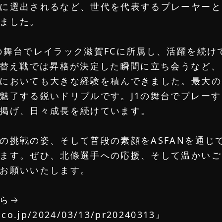
に選出されるなど、世代を代表するプレーヤーと
ました。
の舞台でレイラック滋賀FCに所属し、活躍を続け
れ替え戦では昇格が決定した瞬間に立ち会うなど、
においても大きな経験を積んできました。最大の
魅了する鋭いドリブルです。J1の舞台でプレーす
掲げ、日々成長を続けています。
ATHLETES
の挑戦の姿、そして普段の素顔をASFANを通じ
ます。ぜひ、北條選手への応援、そして温かいご
お願いいたします。
RESIST
新規登録
ら→
y.co.jp/2024/03/13/pr20240313
』
LOGIN
ログイン