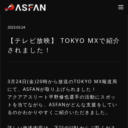
2023.03.24
ファン
アスリート
ログイン
ログイン
【テレビ放映】 TOKYO MXで紹介
されました！
FANS
ATHLETES
ASFAN
ホーム
新規登録
運営会社
ログイン
新規登録
お問合せ
3月24日(金)20時から放送のTOKYO MX報道局
にて、ASFANが取り上げられました！
ログイン
詳細内容確認
アクアアスリート平野修也選手の活動にスポッ
トを当てながら、ASFANがどんな支援をしてい
アスリート一覧
るのかわかりやすくご紹介いただきました。
新着ニュース
詳しい放送内容は、下記のURLからご覧くださ