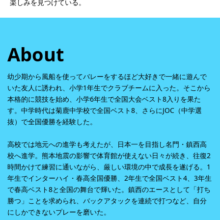
楽しみを見つけている。
About
幼少期から風船を使ってバレーをするほど大好きで一緒に遊んで
いた友人に誘われ、小学1年生でクラブチームに入った。そこから
本格的に競技を始め、小学6年生で全国大会ベスト8入りを果た
す。中学時代は菊鹿中学校で全国ベスト8、さらにJOC（中学選
抜）で全国優勝を経験した。
高校では地元への進学も考えたが、日本一を目指し名門・鎮西高
校へ進学。熊本地震の影響で体育館が使えない日々が続き、往復2
時間かけて練習に通いながら、厳しい環境の中で成長を遂げる。1
年生でインターハイ・春高全国優勝、2年生で全国ベスト4、3年生
で春高ベスト8と全国の舞台で輝いた。鎮西のエースとして「打ち
勝つ」ことを求められ、バックアタックを連続で打つなど、自分
にしかできないプレーを磨いた。