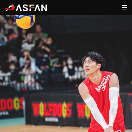
ファン
アスリート
ログイン
ログイン
FANS
ATHLETES
ASFAN
ホーム
新規登録
運営会社
ログイン
新規登録
お問合せ
ログイン
詳細内容確認
アスリート一覧
新着ニュース