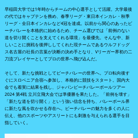
早稲田大学では1年時からチームの中心選手として活躍。大学最後
の代ではキャプテンを務め、春季リーグ・東日本インカレ・秋季
リーグ・全日本インカレなど4冠を達成。以前から関心のあったビ
ーチバレーを本格的に始めるため、チーム選びでは「前例のない
道を切り開くことを支えてくれる環境」を最優先。そんな中、新
しいことに挑戦を後押ししてくれた現チームであるウルフドッグ
ス名古屋の社長の言葉が決断の決め手となり、Vリーガー界初の二
刀流プレイヤーとしてプロの世界へ飛び込んだ。
そして、新たな挑戦としてビーチバレーの世界へ。プロ転向後す
ぐにスロベニア合宿へ参加し、本格的に競技をスタート。国内大
会でも着実に結果を残し、ジャパンビーチバレーボールツアー
2024 第4戦 立川立飛大会では準優勝を果たした。「前例を壊す」
「新たな道を切り開く」という強い信念を持ち、バレーボール界
に新たな風を吹かせる存在へ。ビーチバレーの魅力を多くの人に
伝え、他のスポーツやアスリートにも刺激を与えられる選手を目
指していく。