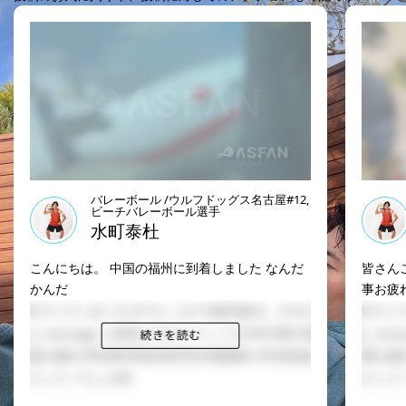
バレーボール /ウルフドッグス名古屋#12,
ビーチバレーボール選手
水町泰杜
こんにちは。 中国の福州に到着しました なんだ
皆さん
かんだ
事お疲