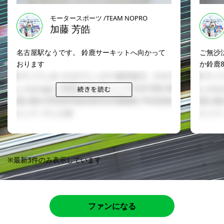
モータースポーツ /TEAM NOPRO
加藤 芳皓
名古屋駅なうです。 鈴鹿サーキットへ向かって
ご無沙汰
おります
か鈴鹿
※最新3件のみ表示しています
ファンになる