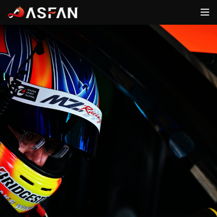
ファン
アスリート
ログイン
ログイン
FANS
ATHLETES
ASFAN
ホーム
新規登録
運営会社
ログイン
新規登録
お問合せ
ログイン
詳細内容確認
アスリート一覧
新着ニュース