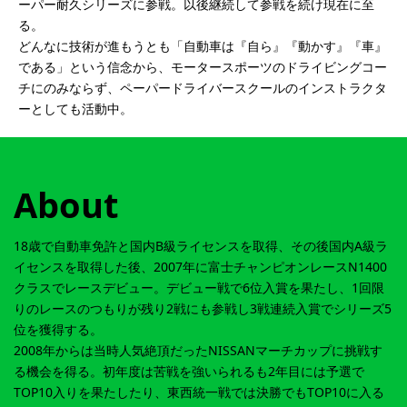
ーパー耐久シリーズに参戦。以後継続して参戦を続け現在に至
る。
どんなに技術が進もうとも「自動車は『自ら』『動かす』『車』
である」という信念から、モータースポーツのドライビングコー
チにのみならず、ペーパードライバースクールのインストラクタ
ーとしても活動中。
About
18歳で自動車免許と国内B級ライセンスを取得、その後国内A級ラ
イセンスを取得した後、2007年に富士チャンピオンレースN1400
クラスでレースデビュー。デビュー戦で6位入賞を果たし、1回限
りのレースのつもりが残り2戦にも参戦し3戦連続入賞でシリーズ5
位を獲得する。
2008年からは当時人気絶頂だったNISSANマーチカップに挑戦す
る機会を得る。初年度は苦戦を強いられるも2年目には予選で
TOP10入りを果たしたり、東西統一戦では決勝でもTOP10に入る