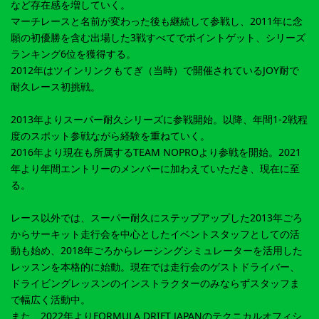
など存在感を増していく。
マーチレースと名前が変わった後も継続して参戦し、2011年に念
願の初優勝を含む出場した3戦すべてでポイントゲット、シリーズ
ランキング6位を獲得する。
2012年はツインリンクもてぎ（当時）で開催されているJOY耐で
耐久レース初挑戦。
2013年よりスーパー耐久シリーズに参戦開始。以降、年間1-2戦程
度のスポット参戦ながら経験を重ねていく。
2016年より現在も所属するTEAM NOPROより参戦を開始。2021
年より年間エントリーのメンバーに加わえていただき、現在に至
る。
レース以外では、スーパー耐久にステップアップした2013年ごろ
からサーキット走行会を中心としたイベントスタッフとしての活
動も始め、2018年ごろからレーシングシミュレーターを活用した
レッスンを本格的に始動。現在では走行会のゲストドライバー、
ドライビングレッスンのインストラクターのみならずスタッフま
で幅広く活動中。
また、2022年よりFORMULA DRIFT JAPANのテクニカルオフィシ