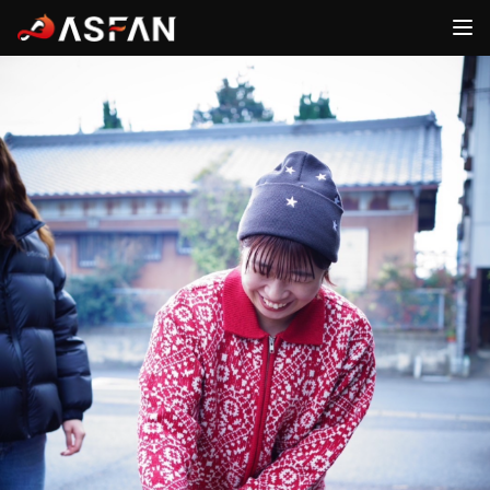
ファン
アスリート
ログイン
ログイン
FANS
ATHLETES
ASFAN
ホーム
新規登録
運営会社
ログイン
新規登録
お問合せ
ログイン
詳細内容確認
アスリート一覧
新着ニュース