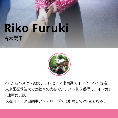
詳細内容確認
Riko Furuki
古木梨子
小1からバスケを始め、アレセイア湘南高でインターハイ出場。
東京医療保健大では数々の大会でアシスト賞を獲得し、インカレ
6連覇に貢献。
現在はトヨタ自動車アンテロープスに所属して2年目となる。