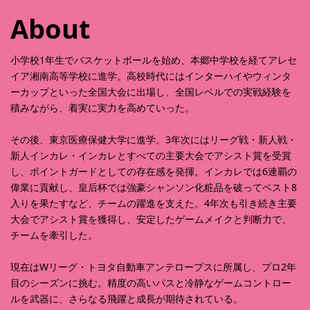
About
小学校1年生でバスケットボールを始め、本郷中学校を経てアレセ
イア湘南高等学校に進学。高校時代にはインターハイやウィンタ
ーカップといった全国大会に出場し、全国レベルでの実戦経験を
積みながら、着実に実力を高めていった。
その後、東京医療保健大学に進学。3年次にはリーグ戦・新人戦・
新人インカレ・インカレとすべての主要大会でアシスト賞を受賞
し、ポイントガードとしての存在感を発揮。インカレでは6連覇の
偉業に貢献し、皇后杯では強豪シャンソン化粧品を破ってベスト8
入りを果たすなど、チームの躍進を支えた。4年次も引き続き主要
大会でアシスト賞を獲得し、安定したゲームメイクと判断力で、
チームを牽引した。
現在はWリーグ・トヨタ自動車アンテロープスに所属し、プロ2年
目のシーズンに挑む。精度の高いパスと冷静なゲームコントロー
ルを武器に、さらなる飛躍と成長が期待されている。