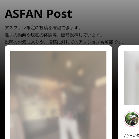
ASFAN Post
アスファン限定の投稿を確認できます。
選手の動向や現在の体調等、随時投稿しています。
投稿のお気に入りや、投稿に対してのアクションも可能です。
だ〜い